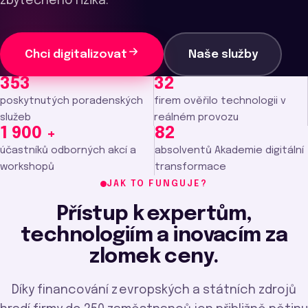
zbytečného rizika.
Chci digitalizovat
Naše služby
353
32
poskytnutých poradenských
firem ověřilo technologii v
služeb
reálném provozu
1 900 +
82
účastníků odborných akcí a
absolventů Akademie digitální
workshopů
transformace
JAK TO FUNGUJE?
Přístup k expertům,
technologiím a inovacím za
zlomek ceny.
Díky financování z evropských a státních zdrojů